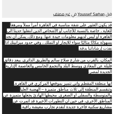
قبل
Youssef Sarhan
في
غير مصنف
قد يكون العثور على شقة مناسبة في القاهرة أمراً مملاً ومرهقاً 
للغاية ، خاصة بالنسبة للأجانب أو الأشخاص الذين انتقلوا حديثاً الى 
القاهرة أو ليس لديهم معلومات جيدة عنها. ومع ذلك، يمكن أن تجد 
بسهولة مكانًا مثاليًا سواء للايجار او التملك ، وفي حدود ميزانيتك اذا 
نفذت إرشاداتنا بدقة.
المكان، بالقرب من شارع صلاح سالم والطريق الدائري. يبعد دقائق 
قليلة عن المعادي ووسط البلد والتجمع الخامس والعاصمة الإدارية 
الجديدة لمصر.
انها منطقة المقطم واتى تتميز بموقعها المركزي في القاهرة. 
وتنقسم المنطقة إلى ثلاث مناطق متميزة – الهضبة العليا 
والمتوسطة والسفلى او الصغرى. محيطها الهادئ يجعلها متميزة عن 
المناطق الأخرى، فى حين ان التطورات الأخيرة قد اثمرت عن 
مشاريع سكنية فاخرة جديدة لتقدم تجارب معيشة راقية.