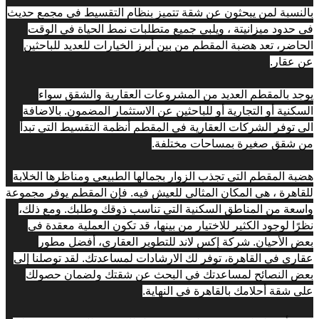
بالنسبة لمن يبحثون عن شقة تتميز بنظام التقسيط في مجمع حديث 
فى حدود ميزانيتة ، ويلبي جميع متطلبات نمط الحياة في الوقت 
الحاضر، تعد هضبة المقطم من بين أبرز الخيارات للعديد للباحثين 
عن عقار.
يوجد بالمقطم العديد من المشروعات العقارية والشقق سواء 
السكنية أو التجارية أو للباحثين عن الاستثمار المضمون. بالاضافة 
الى توفر الشركات العقارية في المقطم أنظمة التقسيط التي تبدأ 
من شقق صغيرة بمساحات مختلفة.
هضبة المقطم التي تجذب الزوار بجمالها الطبيعي ومناظرها الخلابة 
للقاهرة ، هي المكان المثالي للعيش فيه. فإن المقطم يوفر مجموعة 
واسعة من المناطق السكنية التي تناسب ذوقك وطلبك. ومع ذلك، 
نظرًا لوجود الكثير للاختيار من بينها، قد تكون العملية معقدة في 
بعض الأحيان. شركة إكس لاند للتطوير العقاري، أفضل مطور 
عقاري في القاهرة، توفر لك الارشادات لمساعدتك. لقد توصلنا إلى 
بعض النصائح لمساعدتك في البحث عن شقتك ولضمان حصولك 
على شقة أحلامك بالقاهرة في النهاية.