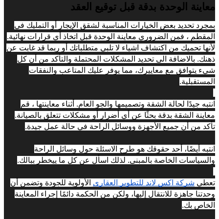
معاينة الوحدة بدقة قبل توقيع العقد
بمجرد تحديد بعض الخيارات المناسبة لشقق الإيجار أو التمليك في 
المقطم ، فمن الضروري معاينة الوحدة قبل اتخاذ أي قرارات نهائية. 
لأنها تحميك من اكتشاف اشياء لا تلبي متطلباتك أو ربما قد غابت عن 
ذهنك. بالاضافة الى تحديد المشكلات المحتملة والتأكد من أن كل 
شيء يتوافق مع معاييرك، مما يوفر عليك المتاعب والنفقات 
المستقبلية.
انتبه جيدًا لحالة الشقة وتصميمها والجو العام. أثناء معاينتها ، قم 
معاينة الشقة بدقة بحثًا عن أي أضرار أو مشكلات تتعلق بالصيانة. 
تأكد من أن جميع الأجهزة ووسائل الراحة في حالة عمل جيدة.
انتبه أيضًا، أحد حقوقك هو طرح الاسئلة حول وسائل الراحة 
والسياسات الخاصة بالمبنى. لذلك اسأل عن كل ما ييخطر ببالك.
تعطي 
شركة اكس لاند للتطوير العقارى
 الأولوية للجودة وتضمن أن 
وحدتنا جاهزة للانتقال إليها، ولكن من الحكمة دائمًا إجراء المعاينة 
الخاص بك.