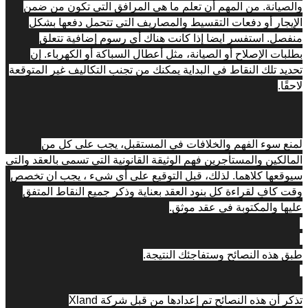
والصيانة. من المهم أن تعلم ما هي المرافق التي تكون من ضمن 
الإيجار أو دفعات التقسيط والمصاريف التي تتحمل دفعها بشكل 
منفصل. استفسر ايضا إذا كانت هناك أي رسوم إضافية تتعلق 
بطلبات الإصلاح أو الصيانة، مثل أعطال السباكة أو الكهرباء. إن 
تحديد تلك النقاط في البداية يمكنك من تجنب التكاليف غير المتوقعة 
لاحقًا.
لمنع سوء الفهم والخلافات في المستقبل، يجب على كل من 
المالكين والمستأجرين فهم الوثيقة القانونية التي تسمى بالعقد والتي 
سيوقعها كلاهما. لذلك، قبل التوقيع على أي شيء ، يجب ان تخصص 
وقت كافٍ لقراءة كل بنود العقد بعناية وذكر جميع النقاط المتفق 
عليها والمكتوبة في عقد موثق.
طبق هذه النصائح وستفاجئك النتيجة.
تذكر أن هذه النصائح تم إعدادها من قبل شركة Xland