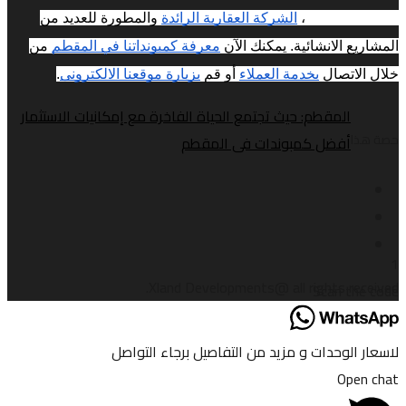
Developments،
الشركة العقارية الرائدة
والمطورة للعديد من
المشاريع الانشائية. يمكنك الآن
معرفة كمبونداتنا في المقطم
من
خلال الاتصال
بخدمة العملاء
أو قم
بزيارة موقعنا الالكترونى
.
المقطم: حيث تجتمع الحياة الفاخرة مع إمكانيات الاستثمار
حصة هذا
أفضل كمبوندات فى المقطم
1
Xland Developments@ all rights received.
Scan the code
لاسعار الوحدات و مزيد من التفاصيل برجاء التواصل
Open chat